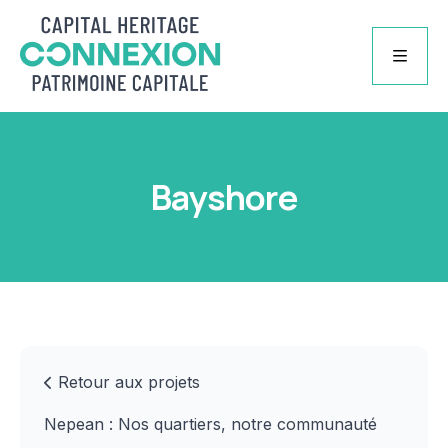
Skip
to
content
Bayshore
À propos
À propos
Notre histoire
Le personnel
Retour aux projets
Conseil d’administration
Nous joindre
Nepean : Nos quartiers, notre communauté