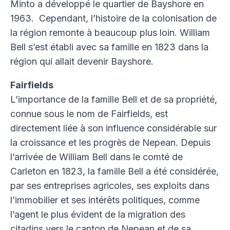
Offres d’emploi & de bénévolat
Minto a développé le quartier de Bayshore en
Financement
1963. Cependant, l’histoire de la colonisation de
la région remonte à beaucoup plus loin. William
Développement professionnel
Bell s’est établi avec sa famille en 1823 dans la
Défense des intérêts
région qui allait devenir Bayshore.
L’Alliance culturelle d’Ottawa
Fairfields
L’importance de la famille Bell et de sa propriété,
Bulletin
connue sous le nom de Fairfields, est
Ressources
directement liée à son influence considérable sur
Ottawagraphie
la croissance et les progrès de Nepean. Depuis
l’arrivée de William Bell dans le comté de
Outils d’apprentissage
Carleton en 1823, la famille Bell a été considérée,
Bibliothèque du Conseil
par ses entreprises agricoles, ses exploits dans
Rapport Annuel
l’immobilier et ses intérêts politiques, comme
English
l’agent le plus évident de la migration des
citadins vers le canton de Nepean et de sa