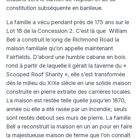
Faire un don
constitution subséquente en banlieue.
Se connecter
La famille a vécu pendant près de 175 ans sur le
YouTube
Lot 18 de la Concession 2. C’est là que William
Facebook
Bell a construit le long de Richmond Road la
Twitter
maison familiale qu’on appelle maintenant
Instagram
Fairfields. D’abord une humble cabane en bois
LinkedIn
rond à partir de laquelle il gérait la taverne du «
Scooped Roof Shanty », elle s’est transformée
dès le milieu du XIXe siècle en une solide maison
construite en pierre extraite des carrières locales.
La maison est restée telle quelle jusqu’en 1870,
année où elle a été rasée par un incendie; seuls
sont restés debout ses murs de pierre. La famille
Bell a reconstruit la maison en un an pour en faire
la majestueuse maison de ferme que l’on connaît