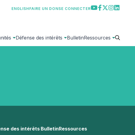
YOUTUBE
FACEBOOK
TWITTER
INSTAGR
LINKED
Cl
ENGLISH
FAIRE UN DON
SE CONNECTER
Searc
nités
Défense des intérêts
Bulletin
Ressources
nse des intérêts
Bulletin
Ressources