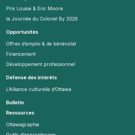
Défense des intérêts
Prix Louise & Eric Moore
L’Alliance culturelle d’Ottawa
la Journée du Colonel By 2026
Bulletin
Opportunités
Ressources
Offres d’emploi & de bénévolat
Ottawagraphie
Financement
Outils d’apprentissage
Développement professionnel
Bibliothèque du Conseil
Défense des intérêts
Rapport Annuel
L’Alliance culturelle d’Ottawa
English
Bulletin
Faire un don
Ressources
Se connecter
Ottawagraphie
YouTube
Outils d’apprentissage