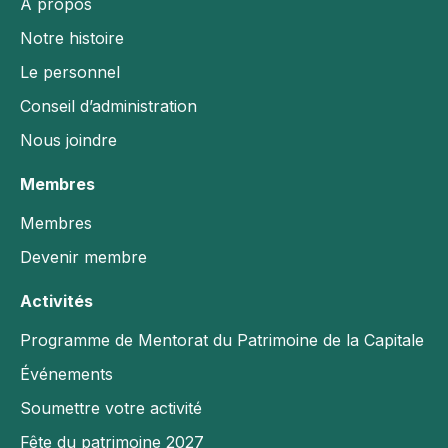
À propos
Activités
Notre histoire
Le personnel
Programme de Mentorat du Patrimoine de la
Capitale
Conseil d’administration
Événements
Nous joindre
Soumettre votre activité
Membres
Fête du patrimoine 2027
Membres
Prix Louise & Eric Moore
Devenir membre
la Journée du Colonel By 2026
Activités
Opportunités
Programme de Mentorat du Patrimoine de la Capitale
Offres d’emploi & de bénévolat
Événements
Financement
Soumettre votre activité
Développement professionnel
Fête du patrimoine 2027