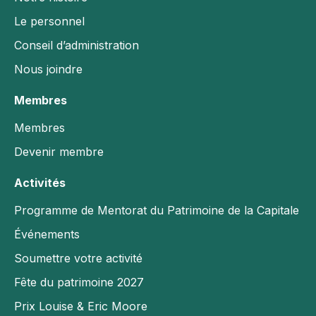
Le personnel
Activités
Conseil d’administration
Programme de Mentorat du Patrimoine de la
Nous joindre
Capitale
Événements
Membres
Soumettre votre activité
Membres
Fête du patrimoine 2027
Devenir membre
Prix Louise & Eric Moore
Activités
la Journée du Colonel By 2026
Programme de Mentorat du Patrimoine de la Capitale
Opportunités
Événements
Offres d’emploi & de bénévolat
Soumettre votre activité
Financement
Fête du patrimoine 2027
Développement professionnel
Prix Louise & Eric Moore