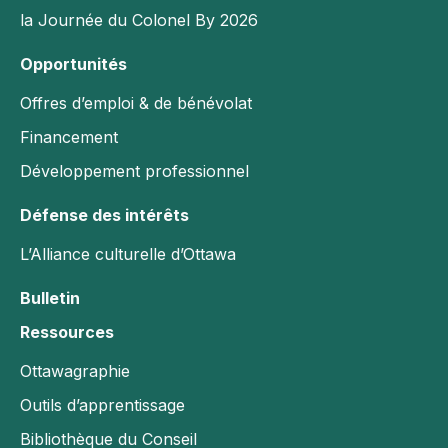
Défense des intérêts
la Journée du Colonel By 2026
L’Alliance culturelle d’Ottawa
Opportunités
Bulletin
Offres d’emploi & de bénévolat
Ressources
Financement
Développement professionnel
Ottawagraphie
Outils d’apprentissage
Défense des intérêts
Bibliothèque du Conseil
L’Alliance culturelle d’Ottawa
Rapport Annuel
Bulletin
English
Ressources
Faire un don
Ottawagraphie
Se connecter
Outils d’apprentissage
YouTube
Bibliothèque du Conseil