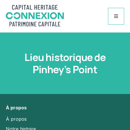
Skip
to
content
À propos
Lieu historique de
À propos
Notre histoire
Pinhey’s Point
Le personnel
Conseil d’administration
Nous joindre
Membres
À propos
Membres
À propos
Devenir membre
Notre histoire